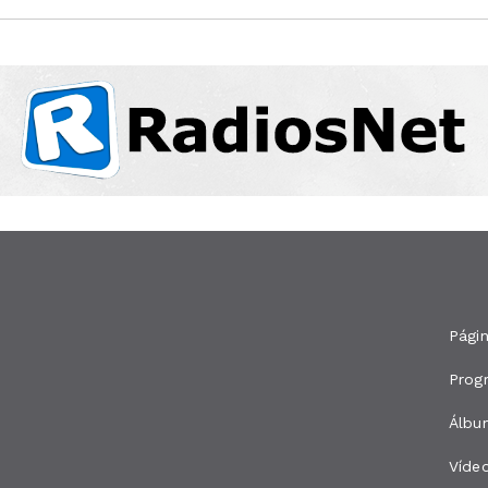
Págin
Prog
Álbu
Víde