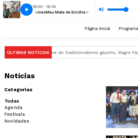
18:00 - 19:30
 Loreni Gomes
6 - bloco 2
Meu Mate de Encilha - 266 - bloco 2
Meu Mate de Encilha com Miguel Pereira, Gelson Vinadé e
Página Inicial
Program
 Gaúcha
ÚLTIMAS NOTÍCIAS
Ícone do tradicionalismo gaúcho, Bagre Fagundes 
Notícias
Categorias
Todas
Agenda
Festivais
Novidades