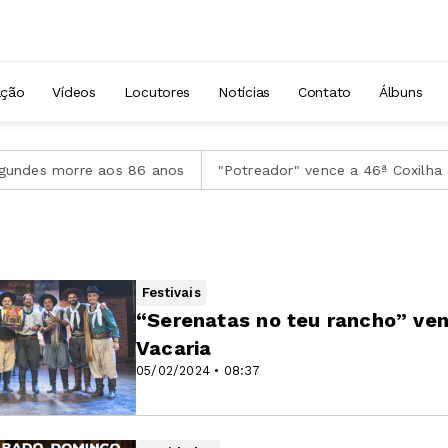
 Loreni Gomes
ação
Vídeos
Locutores
Notícias
Contato
Álbuns
morre aos 86 anos
"Potreador" vence a 46ª Coxilha Nativista
Festivais
“Serenatas no teu rancho” ve
Vacaria
05/02/2024 • 08:37