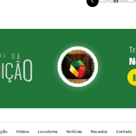
1
...
21
22
23
24
25
...
3
ação
Vídeos
Locutores
Notícias
Recados
Contato