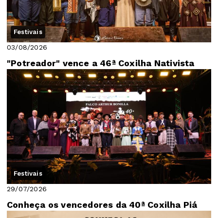
Festivais
03/08/2026
"Potreador" vence a 46ª Coxilha Nativista
Festivais
29/07/2026
Conheça os vencedores da 40ª Coxilha Piá