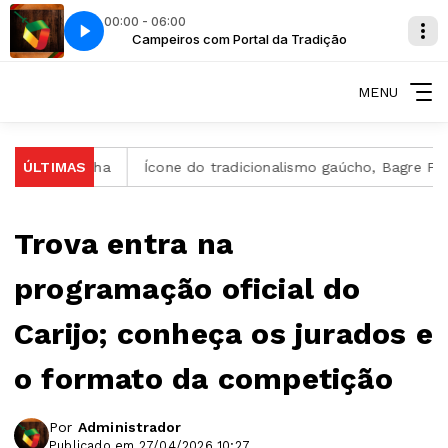
00:00 - 06:00
ição
 Felipe Araújo
Campeiros com Portal da Tradição
Tropeiros - Abramo Machado e Felipe Araújo
MENU
ão Gaúcha
ÚLTIMAS
Ícone do tradicionalismo gaúcho, Bagre Fagunde
Trova entra na
programação oficial do
Carijo; conheça os jurados e
o formato da competição
Por
Administrador
Publicado em 27/04/2026 10:27