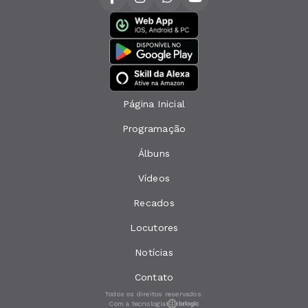
Página Inicial
Programação
Álbuns
Vídeos
Recados
Locutores
Notícias
Contato
Todos os direitos reservados.
Com a tecnologia