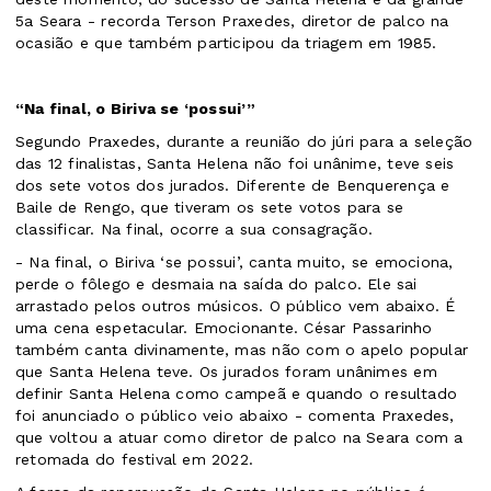
5a Seara - recorda Terson Praxedes, diretor de palco na
ocasião e que também participou da triagem em 1985.
“Na final, o Biriva se ‘possui’”
Segundo Praxedes, durante a reunião do júri para a seleção
das 12 finalistas, Santa Helena não foi unânime, teve seis
dos sete votos dos jurados. Diferente de Benquerença e
Baile de Rengo, que tiveram os sete votos para se
classificar. Na final, ocorre a sua consagração.
- Na final, o Biriva ‘se possui’, canta muito, se emociona,
perde o fôlego e desmaia na saída do palco. Ele sai
arrastado pelos outros músicos. O público vem abaixo. É
uma cena espetacular. Emocionante. César Passarinho
também canta divinamente, mas não com o apelo popular
que Santa Helena teve. Os jurados foram unânimes em
definir Santa Helena como campeã e quando o resultado
foi anunciado o público veio abaixo - comenta Praxedes,
que voltou a atuar como diretor de palco na Seara com a
retomada do festival em 2022.