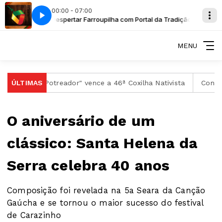
00:00 - 07:00
 Spanevello
a Tradição
Despertar Farroupilha com Portal da Tradição
Quando a bota encontra o estribo - Juliana Spanevello
MENU
ÚLTIMAS
"Potreador" vence a 46ª Coxilha Nativista
Conheça os v
O aniversário de um
clássico: Santa Helena da
Serra celebra 40 anos
Composição foi revelada na 5a Seara da Canção
Gaúcha e se tornou o maior sucesso do festival
de Carazinho