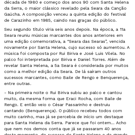
década de 1980 e começo dos anos 90 com Santa Helena
da Serra, o maior clássico revelado pela Seara da Canção
Gaúcha. A composição venceu a quinta edição do festival
de Carazinho em 1985, caindo nas graças do público.
Seu segundo título viria seis anos depois. Na época, a 11a
Seara reuniu músicas marcantes dos anos anteriores em
uma edição comemorativa, a “Seara das Searas”, vencida
novamente por Santa Helena, cujo sucesso só aumentou. A
música foi composta por Rui Biriva e José Luis Vilela. No
palco foi interpretada por Biriva e Daniel Torres. Além de
revelar Santa Helena, a 5a Seara é considerada por muitos
como a melhor edição da Seara. De lá saíram outros
sucessos marcantes, como Baile de Rengo e Benquerença,
entre outras.
- Na primeira noite o Rui Biriva subiu ao palco e cantou
muito, da mesma forma que Eraci Rocha, com Baile de
Rengo. E então veio o César Passarinho e destruiu
cantando (Benquerença). O público recebeu todos com
muito carinho, mas já se percebia de início um destaque
para Santa Helena da Serra. Parece que foi ontem… Acho
que nem nos demos conta que já se passaram 40 anos
deste momento, do sucesso de Santa Helena e da grande