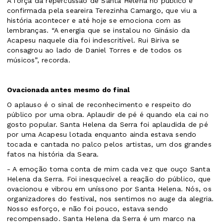
A força da repercussão de Santa Helena no público é
confirmada pela seareira Terezinha Camargo, que viu a
história acontecer e até hoje se emociona com as
lembranças. “A energia que se instalou no Ginásio da
Acapesu naquele dia foi indescritível. Rui Biriva se
consagrou ao lado de Daniel Torres e de todos os
músicos”, recorda.
Ovacionada antes mesmo do final
O aplauso é o sinal de reconhecimento e respeito do
público por uma obra. Aplaudir de pé é quando ela cai no
gosto popular. Santa Helena da Serra foi aplaudida de pé
por uma Acapesu lotada enquanto ainda estava sendo
tocada e cantada no palco pelos artistas, um dos grandes
fatos na história da Seara.
- A emoção toma conta de mim cada vez que ouço Santa
Helena da Serra. Foi inesquecível a reação do público, que
ovacionou e vibrou em uníssono por Santa Helena. Nós, os
organizadores do festival, nos sentimos no auge da alegria.
Nosso esforço, e não foi pouco, estava sendo
recompensado. Santa Helena da Serra é um marco na