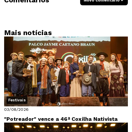
Comentários
Novo comentário
Mais notícias
Festivais
03/08/2026
"Potreador" vence a 46ª Coxilha Nativista