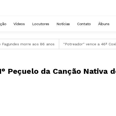
ação
Vídeos
Locutores
Notícias
Contato
Álbuns
orre aos 86 anos
"Potreador" vence a 46ª Coxilha Nativista
1° Peçuelo da Canção Nativa d