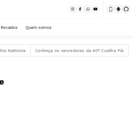
Recados
Quem somos
Conheça os vencedores da 40ª Coxilha Piá
Obra de Ilse
e