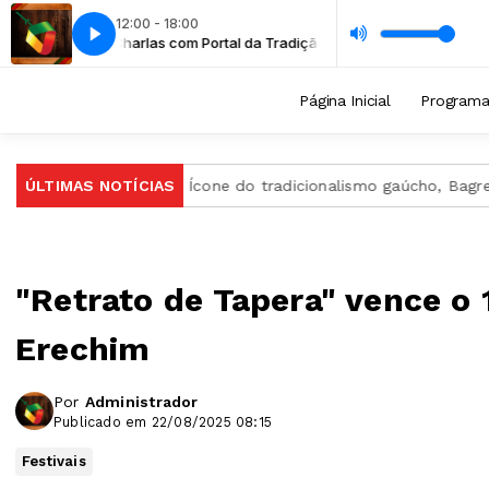
12:00 - 18:00
Tradição
arenco
Onde andará - Luiz Marenco
Charlas com Portal da Tradição
Página Inicial
Program
 Gaúcha
ÚLTIMAS NOTÍCIAS
Ícone do tradicionalismo gaúcho, Bagre Fagundes m
"Retrato de Tapera" vence o 
Erechim
Por
Administrador
Publicado em 22/08/2025 08:15
Festivais