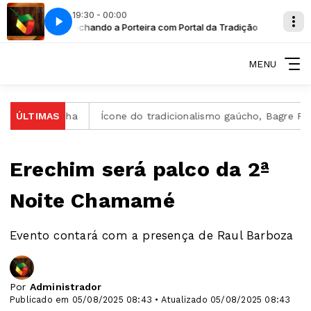
19:30 - 00:00
asso Fundo
Tradição
Fechando a Porteira com Portal da Tradição
Dia a dia de fazenda - Os Tropeiros de Passo Fundo
MENU
ão Gaúcha
ÚLTIMAS
Ícone do tradicionalismo gaúcho, Bagre Fagundes
Erechim será palco da 2ª
Noite Chamamé
Evento contará com a presença de Raul Barboza
Por
Administrador
Publicado em 05/08/2025 08:43 • Atualizado 05/08/2025 08:43