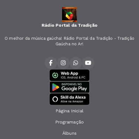
Rádio Portal da Tradição
O melhor da música gaúcha! Rádio Portal da Tradição - Tradição
Gaúcha no Ar!
Página Inicial
Programação
Álbuns