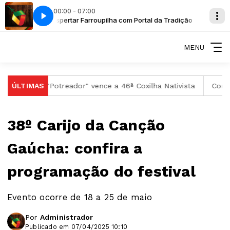
00:00 - 07:00
 Tradição
Despertar Farroupilha com Portal da Tradição
A Campo Fora - Luiz Marenco
MENU
os
ÚLTIMAS
"Potreador" vence a 46ª Coxilha Nativista
Conheça os 
38º Carijo da Canção
Gaúcha: confira a
programação do festival
Evento ocorre de 18 a 25 de maio
Por
Administrador
Publicado em 07/04/2025 10:10