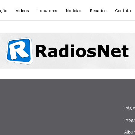
ação
Vídeos
Locutores
Notícias
Recados
Contato
Págin
Prog
Álbu