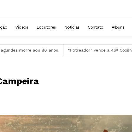
eta
a Terra com Portal da Tradição
ação
Vídeos
Locutores
Notícias
Contato
Álbuns
orre aos 86 anos
"Potreador" vence a 46ª Coxilha Nativista
 Campeira