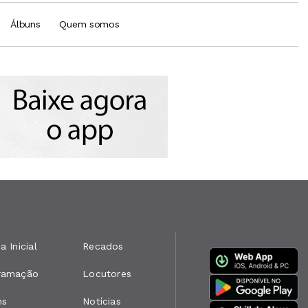
Álbuns
Quem somos
a Inicial
Recados
ramação
Locutores
ns
Notícias