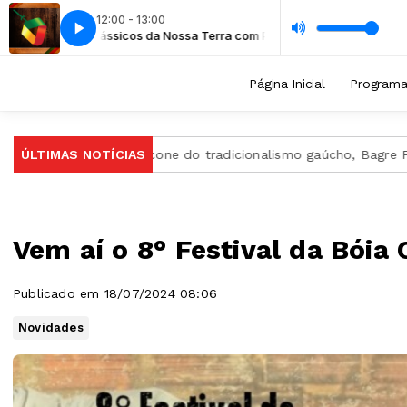
12:00 - 13:00
Clássicos da Nossa Terra com Portal da Tradição
ORAÇÃO DO PAI NOSSO completa
ORAÇÃO DO PAI NOSSO compl
Clássicos da Noss
Página Inicial
Program
Gaúcha
ÚLTIMAS NOTÍCIAS
Ícone do tradicionalismo gaúcho, Bagre Fagundes m
Vem aí o 8° Festival da Bóia
Publicado em 18/07/2024 08:06
Novidades